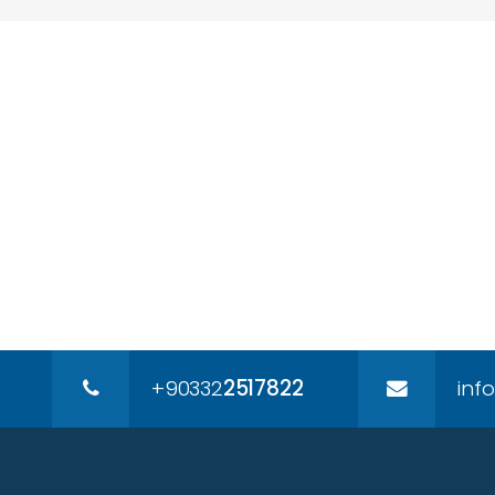
+90332
2517822
inf