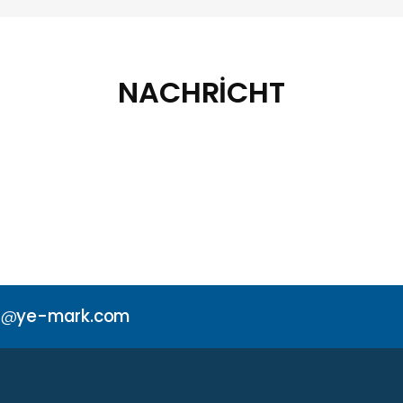
NACHRİCHT
o@
ye-mark.com