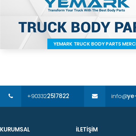
YEMARK TRUCK BODY PARTS MER
+90332
2517822
info@
ye
KURUMSAL
İLETİŞİM